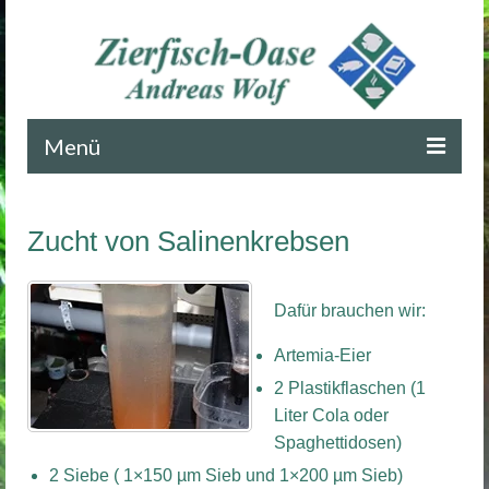
Menü
Startseite
Zucht von Salinenkrebsen
Blog
Impressum
Dafür brauchen wir:
Kontakt
Artemia-Eier
2 Plastikflaschen (1
Liter Cola oder
Spaghettidosen)
2 Siebe ( 1×150 µm Sieb und 1×200 µm Sieb)