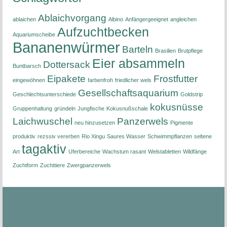
Ablaichvorgang
ablaichen
Albino
Anfängergeeignet
angleichen
Aufzuchtbecken
Aquariumscheibe
Bananenwürmer
Barteln
Brasilien
Brutpflege
Eier absammeln
Dottersack
Buntbarsch
Eipakete
Frostfutter
eingewöhnen
farbenfroh
friedlicher wels
Gesellschaftsaquarium
Geschlechtsunterschiede
Goldstrip
kokusnüsse
Gruppenhaltung
gründeln
Jungfische
Kokusnußschale
Laichwuschel
Panzerwels
neu hinzusetzen
Pigmente
produktiv
rezssiv vererben
Rio Xingu
Saures Wasser
Schwimmpflanzen
seltene
tagaktiv
Art
Uferbereiche
Wachstum rasant
Welstabletten
Wildfänge
Zuchtform
Zuchttiere
Zwergpanzerwels