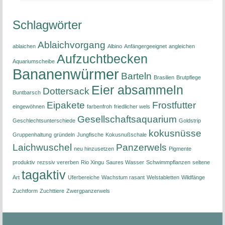
Schlagwörter
Ablaichvorgang
ablaichen
Albino
Anfängergeeignet
angleichen
Aufzuchtbecken
Aquariumscheibe
Bananenwürmer
Barteln
Brasilien
Brutpflege
Eier absammeln
Dottersack
Buntbarsch
Eipakete
Frostfutter
eingewöhnen
farbenfroh
friedlicher wels
Gesellschaftsaquarium
Geschlechtsunterschiede
Goldstrip
kokusnüsse
Gruppenhaltung
gründeln
Jungfische
Kokusnußschale
Laichwuschel
Panzerwels
neu hinzusetzen
Pigmente
produktiv
rezssiv vererben
Rio Xingu
Saures Wasser
Schwimmpflanzen
seltene
tagaktiv
Art
Uferbereiche
Wachstum rasant
Welstabletten
Wildfänge
Zuchtform
Zuchttiere
Zwergpanzerwels