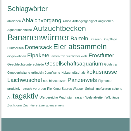
Schlagwörter
Ablaichvorgang
ablaichen
Albino
Anfängergeeignet
angleichen
Aufzuchtbecken
Aquariumscheibe
Bananenwürmer
Barteln
Brasilien
Brutpflege
Eier absammeln
Dottersack
Buntbarsch
Eipakete
Frostfutter
eingewöhnen
farbenfroh
friedlicher wels
Gesellschaftsaquarium
Geschlechtsunterschiede
Goldstrip
kokusnüsse
Gruppenhaltung
gründeln
Jungfische
Kokusnußschale
Laichwuschel
Panzerwels
neu hinzusetzen
Pigmente
produktiv
rezssiv vererben
Rio Xingu
Saures Wasser
Schwimmpflanzen
seltene
tagaktiv
Art
Uferbereiche
Wachstum rasant
Welstabletten
Wildfänge
Zuchtform
Zuchttiere
Zwergpanzerwels