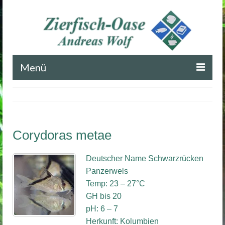
Menü
Startseite
Blog
Corydoras metae
Impressum
Kontakt
Deutscher Name Schwarzrücken
Panzerwels
Temp: 23 – 27°C
GH bis 20
pH: 6 – 7
Herkunft: Kolumbien