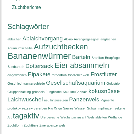
Zuchtberichte
Schlagwörter
Ablaichvorgang
ablaichen
Albino
Anfängergeeignet
angleichen
Aufzuchtbecken
Aquariumscheibe
Bananenwürmer
Barteln
Brasilien
Brutpflege
Eier absammeln
Dottersack
Buntbarsch
Eipakete
Frostfutter
eingewöhnen
farbenfroh
friedlicher wels
Gesellschaftsaquarium
Geschlechtsunterschiede
Goldstrip
kokusnüsse
Gruppenhaltung
gründeln
Jungfische
Kokusnußschale
Laichwuschel
Panzerwels
neu hinzusetzen
Pigmente
produktiv
rezssiv vererben
Rio Xingu
Saures Wasser
Schwimmpflanzen
seltene
tagaktiv
Art
Uferbereiche
Wachstum rasant
Welstabletten
Wildfänge
Zuchtform
Zuchttiere
Zwergpanzerwels